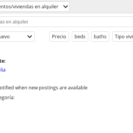
tos/viviendas en alquiler
uevo
Precio
beds
baths
Tipo viv
te:
lia
otified when new postings are available
egoría: