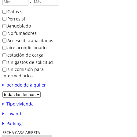
-
Gatos sí
Perros sí
Amueblado
No fumadores
Acceso discapacitados
aire acondicionado
estación de carga
sin gastos de solicitud
sin comisión para
intermediarios
periodo de alquiler
Tipo vivienda
Lavand
Parking
FECHA CASA ABIERTA