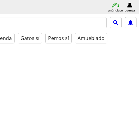
anúnciate
cuenta
ienda
Gatos sí
Perros sí
Amueblado