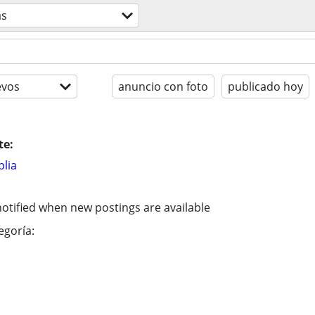
as
evos
anuncio con foto
publicado hoy
te:
lia
otified when new postings are available
egoría: