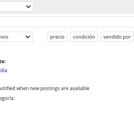
evos
precio
condición
vendido por
te:
lia
otified when new postings are available
egoría: