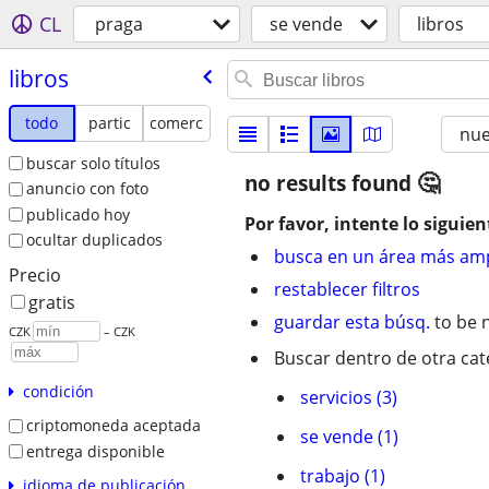
CL
praga
se vende
libros
libros
todo
partic
comerc
nu
buscar solo títulos
no results found
anuncio con foto
publicado hoy
Por favor, intente lo siguien
ocultar duplicados
busca en un área más amp
Precio
restablecer filtros
gratis
guardar esta búsq.
to be n
CZK
– CZK
Buscar dentro de otra cat
condición
servicios (3)
criptomoneda aceptada
se vende (1)
entrega disponible
trabajo (1)
idioma de publicación