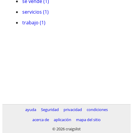
se vende (1)
servicios (1)
trabajo (1)
ayuda
Seguridad
privacidad
condiciones
acerca de
aplicación
mapa del sitio
© 2026 craigslist