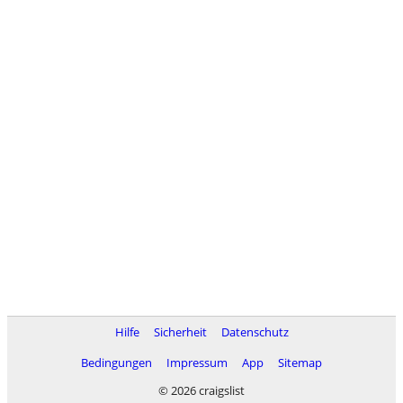
Hilfe
Sicherheit
Datenschutz
Bedingungen
Impressum
App
Sitemap
© 2026 craigslist