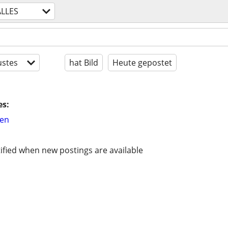
ALLES
stes
hat Bild
Heute gepostet
es:
hen
ified when new postings are available