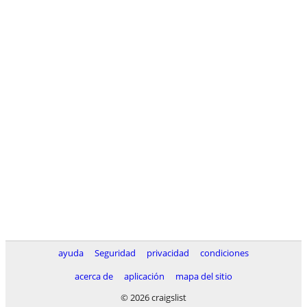
ayuda
Seguridad
privacidad
condiciones
acerca de
aplicación
mapa del sitio
© 2026 craigslist