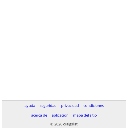
ayuda
seguridad
privacidad
condiciones
acerca de
aplicación
mapa del sitio
© 2026 craigslist