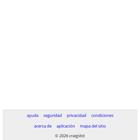
ayuda
seguridad
privacidad
condiciones
acerca de
aplicación
mapa del sitio
© 2026 craigslist