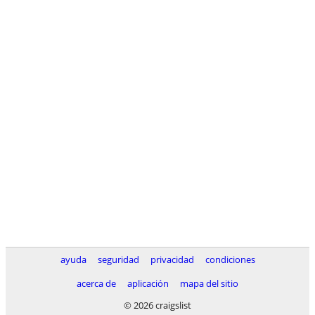
ayuda
seguridad
privacidad
condiciones
acerca de
aplicación
mapa del sitio
© 2026 craigslist