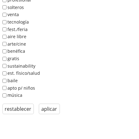
solteros
venta
tecnología
fest./feria
aire libre
arte/cine
benéfica
gratis
sustainability
est. físico/salud
baile
apto p/ niños
música
restablecer
aplicar