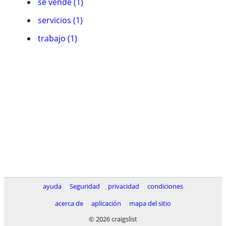
se vende (1)
servicios (1)
trabajo (1)
ayuda
Seguridad
privacidad
condiciones
acerca de
aplicación
mapa del sitio
© 2026 craigslist