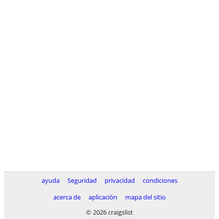
ayuda
Seguridad
privacidad
condiciones
acerca de
aplicación
mapa del sitio
© 2026 craigslist