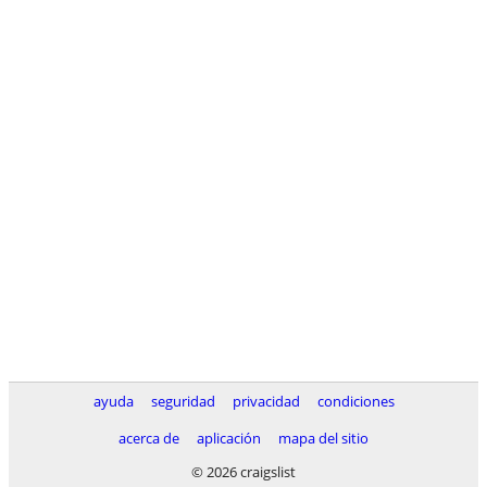
ayuda
seguridad
privacidad
condiciones
acerca de
aplicación
mapa del sitio
© 2026 craigslist