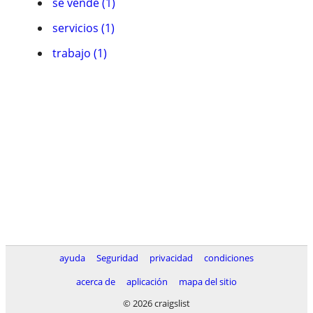
se vende (1)
servicios (1)
trabajo (1)
ayuda
Seguridad
privacidad
condiciones
acerca de
aplicación
mapa del sitio
© 2026 craigslist