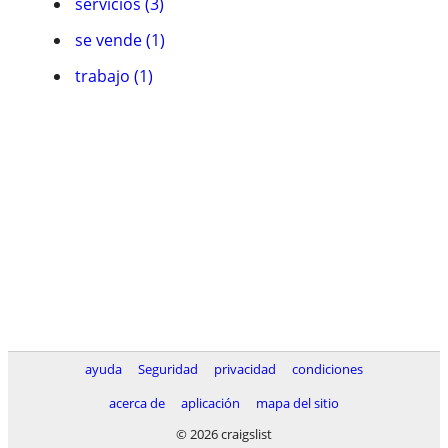
servicios (3)
se vende (1)
trabajo (1)
ayuda
Seguridad
privacidad
condiciones
acerca de
aplicación
mapa del sitio
© 2026 craigslist