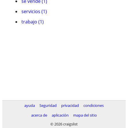
se vende (1)
servicios (1)
trabajo (1)
ayuda
Seguridad
privacidad
condiciones
acerca de
aplicación
mapa del sitio
© 2026 craigslist