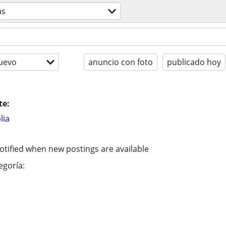
as
uevo
anuncio con foto
publicado hoy
te:
lia
otified when new postings are available
egoría: