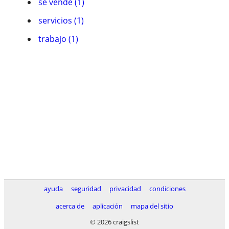
se vende (1)
servicios (1)
trabajo (1)
ayuda
seguridad
privacidad
condiciones
acerca de
aplicación
mapa del sitio
© 2026 craigslist