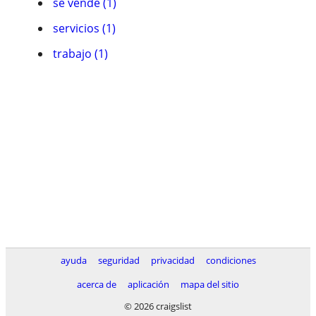
se vende (1)
servicios (1)
trabajo (1)
ayuda
seguridad
privacidad
condiciones
acerca de
aplicación
mapa del sitio
© 2026 craigslist