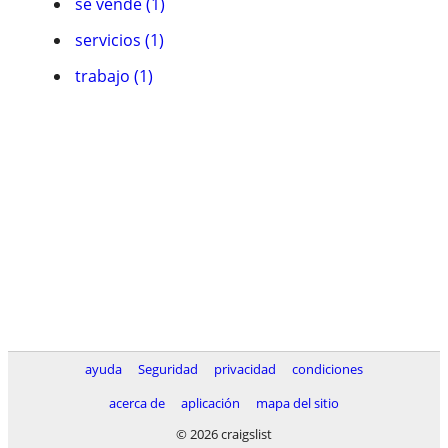
se vende (1)
servicios (1)
trabajo (1)
ayuda
Seguridad
privacidad
condiciones
acerca de
aplicación
mapa del sitio
© 2026 craigslist