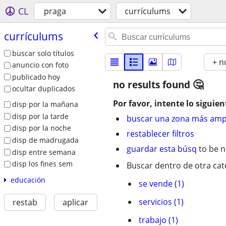
CL
praga
currí­culums
currí­culums
buscar solo títulos
+ n
anuncio con foto
publicado hoy
no results found
ocultar duplicados
Por favor, intente lo siguien
disp por la mañana
disp por la tarde
buscar una zona más amp
disp por la noche
restablecer filtros
disp de madrugada
guardar esta búsq
to be n
disp entre semana
disp los fines sem
Buscar dentro de otra cat
educación
se vende (1)
servicios (1)
restab
aplicar
trabajo (1)