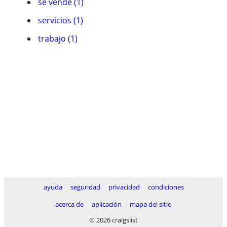
se vende (1)
servicios (1)
trabajo (1)
ayuda
seguridad
privacidad
condiciones
acerca de
aplicación
mapa del sitio
© 2026 craigslist