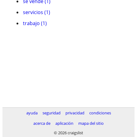
se vende (1)
servicios (1)
trabajo (1)
ayuda
seguridad
privacidad
condiciones
acerca de
aplicación
mapa del sitio
© 2026 craigslist