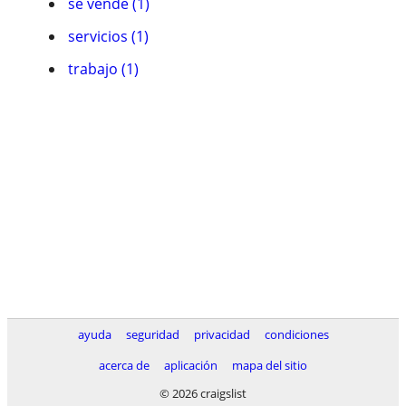
se vende (1)
servicios (1)
trabajo (1)
ayuda
seguridad
privacidad
condiciones
acerca de
aplicación
mapa del sitio
© 2026 craigslist