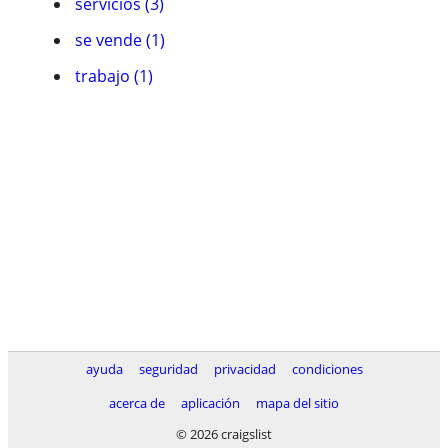
servicios (3)
se vende (1)
trabajo (1)
ayuda
seguridad
privacidad
condiciones
acerca de
aplicación
mapa del sitio
© 2026 craigslist