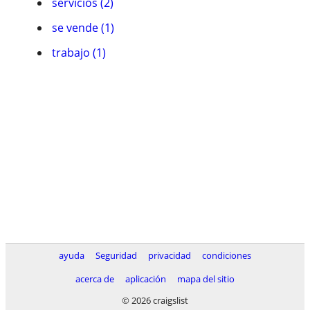
servicios (2)
se vende (1)
trabajo (1)
ayuda
Seguridad
privacidad
condiciones
acerca de
aplicación
mapa del sitio
© 2026 craigslist