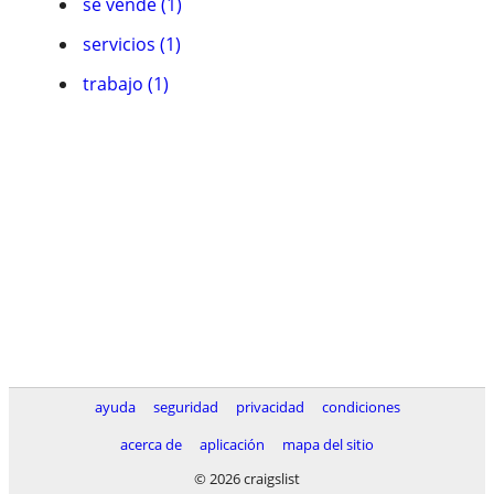
se vende (1)
servicios (1)
trabajo (1)
ayuda
seguridad
privacidad
condiciones
acerca de
aplicación
mapa del sitio
© 2026 craigslist