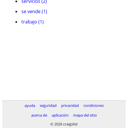
servicios (2)
se vende (1)
trabajo (1)
ayuda
seguridad
privacidad
condiciones
acerca de
aplicación
mapa del sitio
© 2026 craigslist