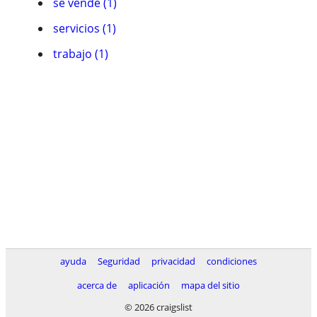
se vende (1)
servicios (1)
trabajo (1)
ayuda
Seguridad
privacidad
condiciones
acerca de
aplicación
mapa del sitio
© 2026 craigslist