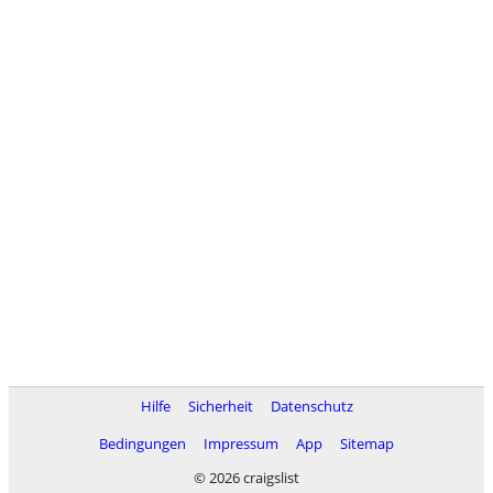
Hilfe
Sicherheit
Datenschutz
Bedingungen
Impressum
App
Sitemap
© 2026 craigslist