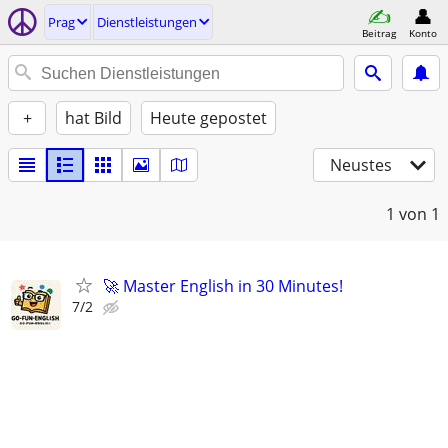
Prag
Dienstleistungen
Beitrag
Konto
+
hat Bild
Heute gepostet
Neustes
1
von 1
🚀 Master English in 30 Minutes!
7/2