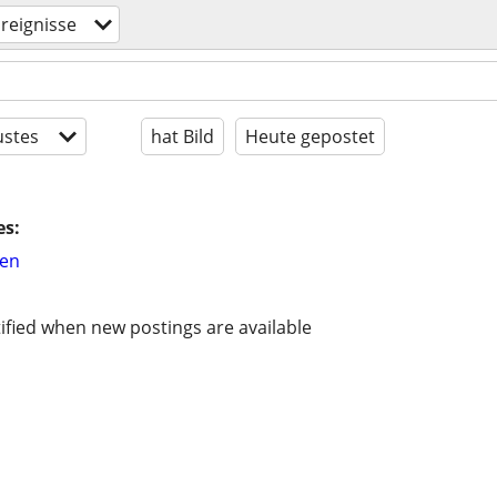
reignisse
stes
hat Bild
Heute gepostet
es:
hen
ified when new postings are available