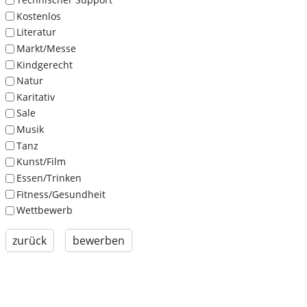
Kostenlos
Literatur
Markt/Messe
Kindgerecht
Natur
Karitativ
Sale
Musik
Tanz
Kunst/Film
Essen/Trinken
Fitness/Gesundheit
Wettbewerb
zurück
bewerben