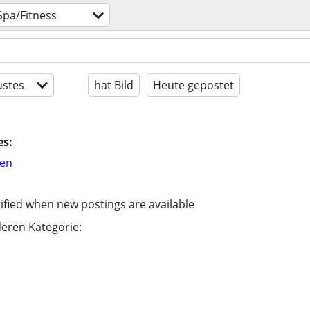
Spa/Fitness
stes
hat Bild
Heute gepostet
es:
hen
ified when new postings are available
eren Kategorie: