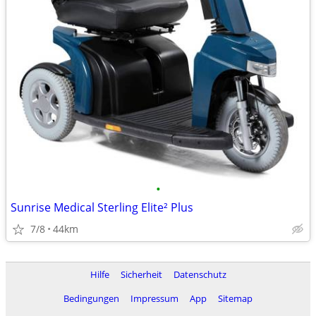
•
Sunrise Medical Sterling Elite² Plus
7/8
44km
Hilfe
Sicherheit
Datenschutz
Bedingungen
Impressum
App
Sitemap